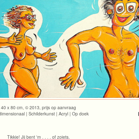
40 x 80 cm, © 2013, prijs op aanvraag
imensionaal | Schilderkunst | Acryl | Op doek
Tikkie! Jij bent 'm . . . . of zoiets.